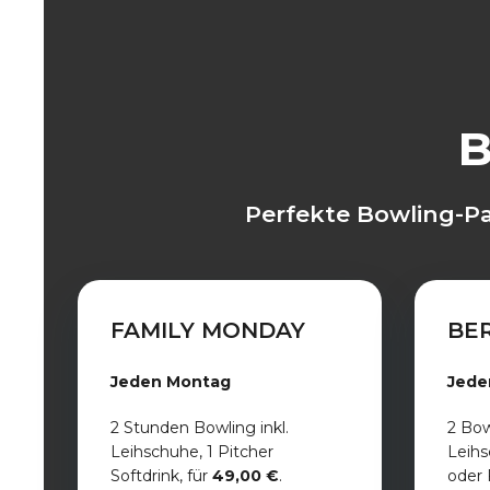
B
Perfekte Bowling-Pa
FAMILY MONDAY
BE
Jeden Montag
Jede
2 Stunden Bowling inkl.
2 Bow
Leihschuhe, 1 Pitcher
Leihs
Softdrink, für
49,00 €
.
oder 