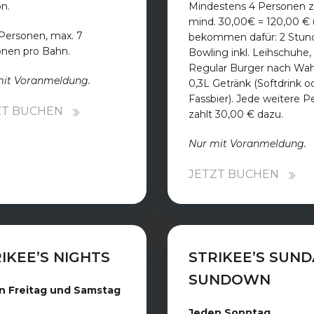
n.
Mindestens 4 Personen z
mind. 30,00€ = 120,00 €
Personen, max. 7
bekommen dafür: 2 Stun
nen pro Bahn.
Bowling inkl. Leihschuhe, 
Regular Burger nach Wahl
mit Voranmeldung.
0,3L Getränk (Softdrink o
Fassbier). Jede weitere P
ZT BUCHEN
zahlt 30,00 € dazu.
Nur mit Voranmeldung.
JETZT BUCHEN
IKEE’S NIGHTS
STRIKEE’S SUND
SUNDOWN
n Freitag und Samstag
Jeden Sonntag