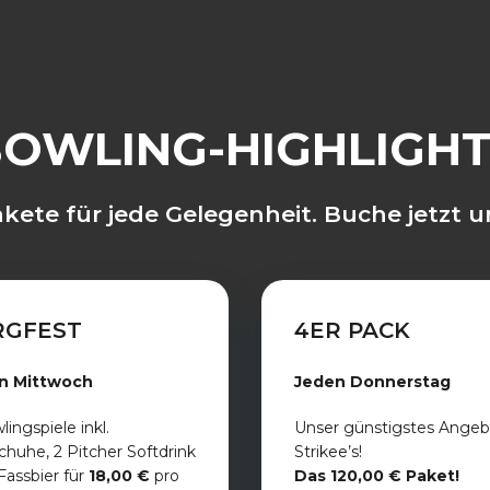
OWLING-HIGHLIGH
kete für jede Gelegenheit. Buche jetzt u
RGFEST
4ER PACK
n Mittwoch
Jeden Donnerstag
lingspiele inkl.
Unser günstigstes Angeb
chuhe, 2 Pitcher Softdrink
Strikee’s!
Fassbier für
18,00 €
pro
Das 120,00 € Paket!