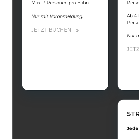
Max. 7 Personen pro Bahn.
Perso
Ab 4 
Nur mit Voranmeldung.
Perso
JETZT BUCHEN
Nur 
JET
STR
Jede