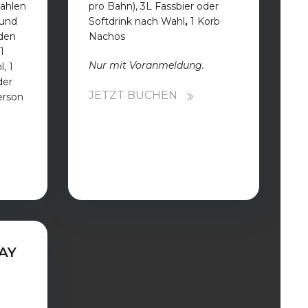
ahlen
pro Bahn), 3L Fassbier oder
 und
Softdrink nach Wahl
,
1 Korb
den
Nachos
1
Nur mit Voranmeldung.
, 1
der
JETZT BUCHEN
erson
AY