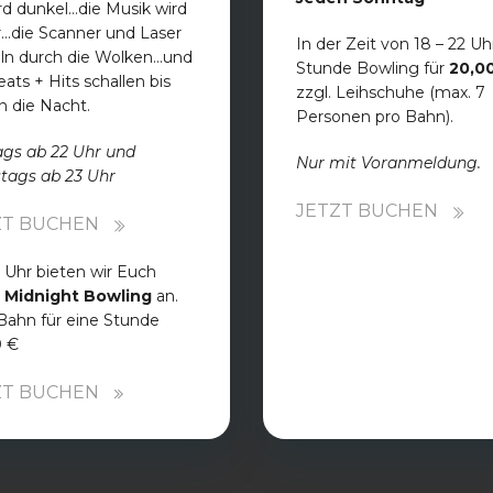
rd dunkel…die Musik wird
r…die Scanner und Laser
In der Zeit von 18 – 22 Uhr
ln durch die Wolken…und
Stunde Bowling für
20,0
eats + Hits schallen bis
zzgl. Leihschuhe (max. 7
in die Nacht.
Personen pro Bahn).
ags ab 22 Uhr und
Nur mit Voranmeldung.
tags ab 23 Uhr
JETZT BUCHEN
ZT BUCHEN
 Uhr bieten wir Euch
r
Midnight Bowling
an.
Bahn für eine Stunde
0 €
ZT BUCHEN