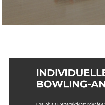
INDIVIDUELL
BOWLING-A
Egal ob als Freizeitaktivität oder fei