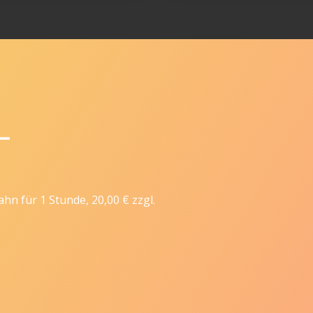
L
ahn für 1 Stunde, 20,00 € zzgl.