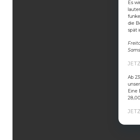
Es wi
laute
funke
die B
spät 
Freit
Sams
JET
Ab 23
unse
Eine 
28,0
JET