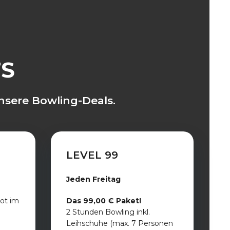
TS
nsere Bowling-Deals.
LEVEL 99
Jeden Freitag
ot im
Das 99,00 € Paket!
2 Stunden Bowling inkl.
Leihschuhe (max. 7 Personen