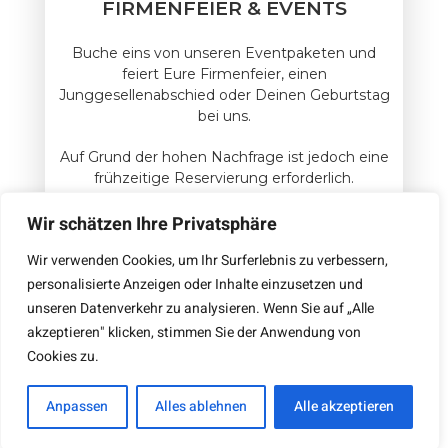
FIRMENFEIER & EVENTS
Buche eins von unseren Eventpaketen und
feiert Eure Firmenfeier, einen
Junggesellenabschied oder Deinen Geburtstag
bei uns.
Auf Grund der hohen Nachfrage ist jedoch eine
frühzeitige Reservierung erforderlich.
Wir schätzen Ihre Privatsphäre
JETZT BUCHEN
Wir verwenden Cookies, um Ihr Surferlebnis zu verbessern,
personalisierte Anzeigen oder Inhalte einzusetzen und
unseren Datenverkehr zu analysieren. Wenn Sie auf „Alle
akzeptieren" klicken, stimmen Sie der Anwendung von
Cookies zu.
IMPRESSUM
DATENSCHUTZ
AGB
Änderungen und Irrtümer vorbehalten.
Anpassen
Alles ablehnen
Alle akzeptieren