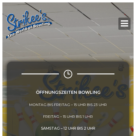
Zum
Inhalt
springen
ÖFFNUNGSZEITEN BOWLING
MONTAG BIS FREITAG – 15 UHR BIS 23 UHR
FREITAG – 15 UHR BIS 1 UHR
SAMSTAG – 12 UHR BIS 2 UHR