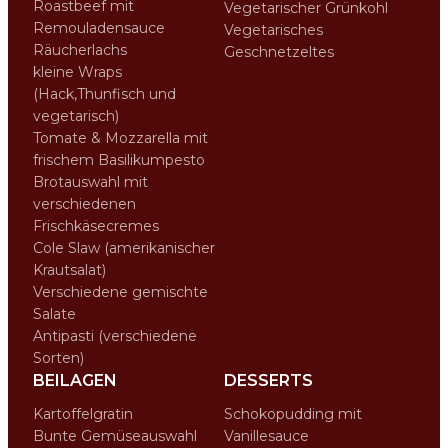
Roastbeef mit
Vegetarischer Grünkohl
Remouladensauce
Vegetarisches
Räucherlachs
Geschnetzeltes
kleine Wraps
(Hack,Thunfisch und
vegetarisch)
Tomate & Mozzarella mit
frischem Basilikumpesto
Brotauswahl mit
verschiedenen
Frischkäsecremes
Cole Slaw (amerikanischer
Krautsalat)
Verschiedene gemischte
Salate
Antipasti (verschiedene
Sorten)
BEILAGEN
DESSERTS
Kartoffelgratin
Schokopudding mit
Bunte Gemüseauswahl
Vanillesauce