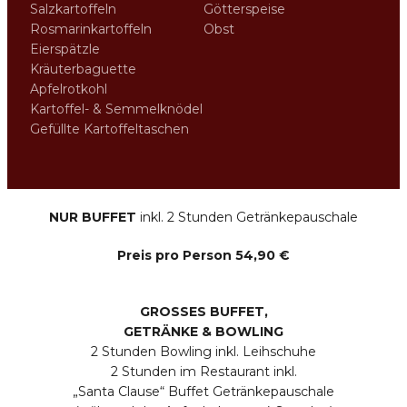
Salzkartoffeln
Götterspeise
Rosmarinkartoffeln
Obst
Eierspätzle
Kräuterbaguette
Apfelrotkohl
Kartoffel- & Semmelknödel
Gefüllte Kartoffeltaschen
NUR BUFFET
inkl. 2 Stunden Getränkepauschale
Preis pro Person 54,90 €
GROSSES BUFFET,
GETRÄNKE & BOWLING
2 Stunden Bowling inkl. Leihschuhe
2 Stunden im Restaurant inkl.
„Santa Clause“ Buffet Getränkepauschale