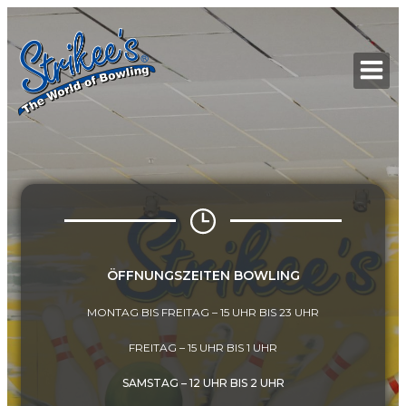
Zum
Inhalt
springen
ÖFFNUNGSZEITEN BOWLING
MONTAG BIS FREITAG – 15 UHR BIS 23 UHR
FREITAG – 15 UHR BIS 1 UHR
SAMSTAG – 12 UHR BIS 2 UHR