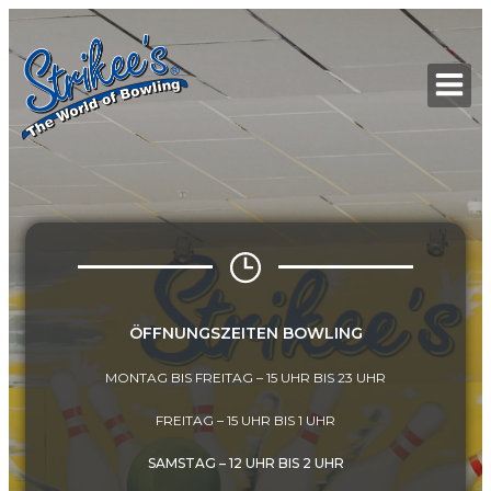
Zum
Inhalt
springen
ÖFFNUNGSZEITEN BOWLING
MONTAG BIS FREITAG – 15 UHR BIS 23 UHR
FREITAG – 15 UHR BIS 1 UHR
SAMSTAG – 12 UHR BIS 2 UHR