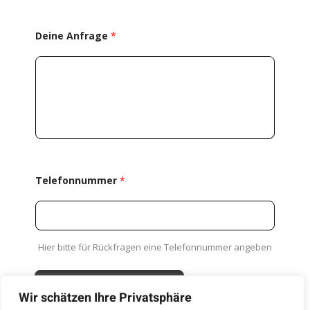
E
Deine Anfrage
*
-
M
a
i
l
-
A
d
Telefonnummer
*
r
e
s
Hier bitte für Rückfragen eine Telefonnummer angeben
s
e
ABSENDEN
Wir schätzen Ihre Privatsphäre
E