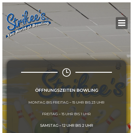
Zum
Inhalt
springen
ÖFFNUNGSZEITEN BOWLING
MONTAG BIS FREITAG – 15 UHR BIS 23 UHR
FREITAG – 15 UHR BIS 1 UHR
SAMSTAG – 12 UHR BIS 2 UHR